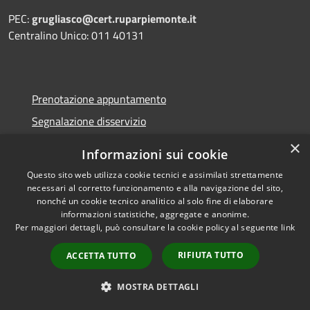
PEC:
grugliasco@cert.ruparpiemonte.it
Centralino Unico: 011 40131
Prenotazione appuntamento
Segnalazione disservizio
Leggi le FAQ
×
Informazioni sui cookie
Richiesta assistenza
Questo sito web utilizza cookie tecnici e assimilati strettamente
necessari al corretto funzionamento e alla navigazione del sito,
nonché un cookie tecnico analitico al solo fine di elaborare
informazioni statistiche, aggregate e anonime.
Per maggiori dettagli, può consultare la cookie policy al seguente
link
Amministrazione trasparente
Segnalazione Whistleblowing
RIFIUTA TUTTO
ACCETTA TUTTO
Informativa privacy
MOSTRA DETTAGLI
Note legali