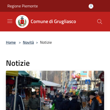
Salta al contenuto principale
Regione Piemonte
Comune di Grugliasco
Home
>
Novità
>
Notizie
Notizie