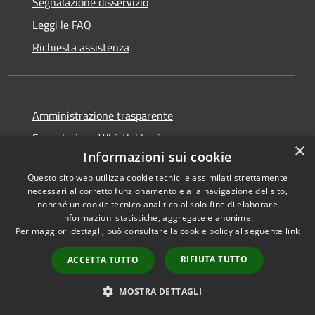
Segnalazione disservizio
Leggi le FAQ
Richiesta assistenza
Amministrazione trasparente
Segnalazione Whistleblowing
×
Informazioni sui cookie
Informativa privacy
Questo sito web utilizza cookie tecnici e assimilati strettamente
Note legali
necessari al corretto funzionamento e alla navigazione del sito,
Dichiarazione di accessibilità
nonché un cookie tecnico analitico al solo fine di elaborare
informazioni statistiche, aggregate e anonime.
Per maggiori dettagli, può consultare la cookie policy al seguente
link
RIFIUTA TUTTO
ACCETTA TUTTO
RSS
Copyright © 2020 •
Accessibilità
Comune di Grugliasco •
MOSTRA DETTAGLI
Privacy
Powered by
Municipium