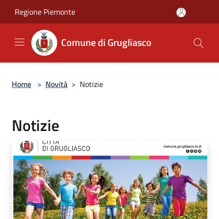
Salta al contenuto principale
Regione Piemonte
Comune di Grugliasco
Home
>
Novità
>
Notizie
Notizie