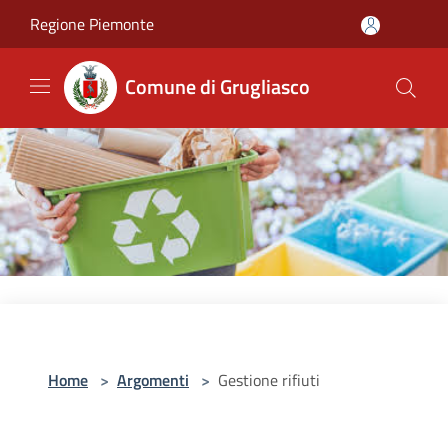
Salta al contenuto principale
Regione Piemonte
Comune di Grugliasco
Home
>
Argomenti
>
Gestione rifiuti