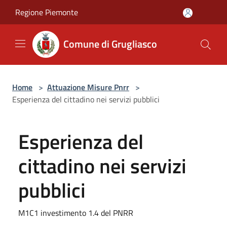
Salta al contenuto principale
Regione Piemonte
Comune di Grugliasco
Home
>
Attuazione Misure Pnrr
>
Esperienza del cittadino nei servizi pubblici
Esperienza del
cittadino nei servizi
pubblici
M1C1 investimento 1.4 del PNRR