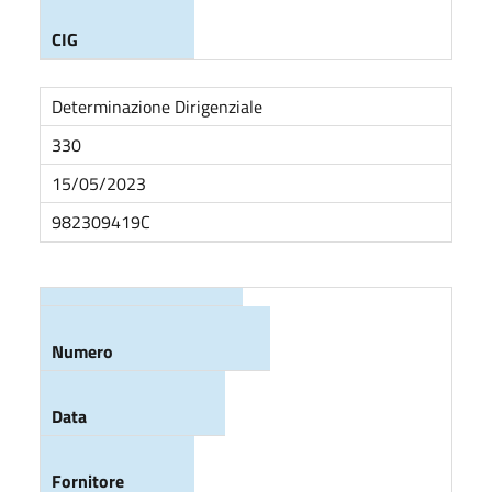
CIG
Determinazione Dirigenziale
330
15/05/2023
982309419C
Procedura di
Numero
affidamento
Data
Fornitore