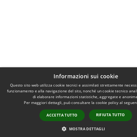
Informazioni sui cookie
Questo sito web utilizza cookie tecnici e assimilati strettamente necess
funzionamento e alla navigazione del sito, nonché un cookie tecnico analit
di elaborare informazioni statistiche, aggregate e anonim
Per maggiori dettagli, può consultare la cookie policy al segue
RIFIUTA TUTTO
ACCETTA TUTTO
MOSTRA DETTAGLI