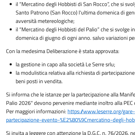
il “Mercatino degli Hobbisti di San Rocco”, che si svo
Santo Patrono (San Rocco) l'ultima domenica di genn
avversità metereologiche;
il “Mercatino degli Hobbisti del Palio” che si svolge i
domenica di giugno di ogni anno. salvo variazioni p
Con la medesima Deliberazione è stata approvata:
la gestione in capo alla società Le Serre srlu;
la modulistica relativa alla richiesta di partecipazion
beni posti in vendita.
Si informa che le istanze per la partecipazione alla Manif
Palio 2026" devono pervenire mediante inoltro alla PEC d
Per maggiori informazioni:
https://www.leserre.org/gare
partecipazione-evento-%E2%80%9Cmercatino-degli-ho
Si invita a leggere con attenzione la D.G.C. n. 76/2026, n