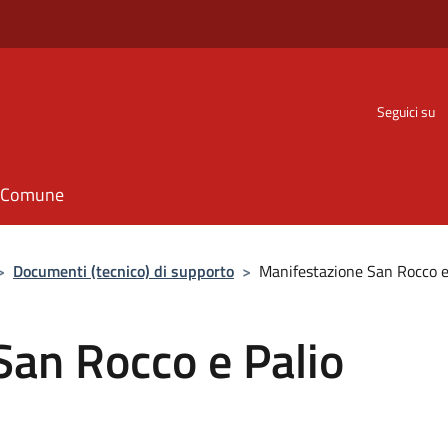
Seguici su
il Comune
>
Documenti (tecnico) di supporto
>
Manifestazione San Rocco e 
San Rocco e Palio