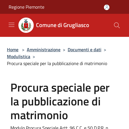
Salta al contenuto principale
Regione Piemonte
Comune di Grugliasco
Home
>
Amministrazione
>
Documenti e dati
>
Modulistica
>
Procura speciale per la pubblicazione di matrimonio
Procura speciale per
la pubblicazione di
matrimonio
Modulo Procura Speciale Artt. 96 C.C. e 50 D.P.R. n.