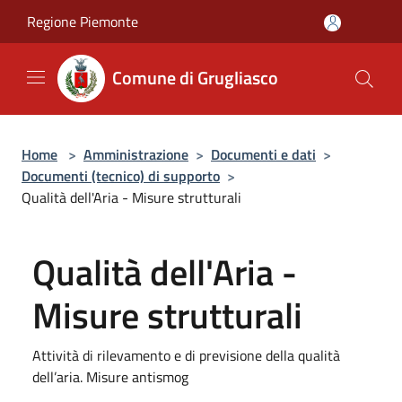
Salta al contenuto principale
Regione Piemonte
Comune di Grugliasco
Home
>
Amministrazione
>
Documenti e dati
>
Documenti (tecnico) di supporto
>
Qualità dell'Aria - Misure strutturali
Qualità dell'Aria -
Misure strutturali
Attività di rilevamento e di previsione della qualità
dell’aria. Misure antismog