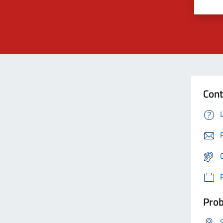
Cont
Prob