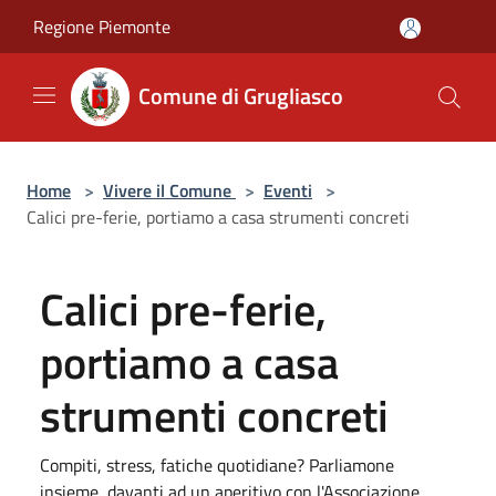
Salta al contenuto principale
Regione Piemonte
Comune di Grugliasco
Home
>
Vivere il Comune
>
Eventi
>
Calici pre-ferie, portiamo a casa strumenti concreti
Calici pre-ferie,
portiamo a casa
strumenti concreti
Compiti, stress, fatiche quotidiane? Parliamone
insieme, davanti ad un aperitivo con l'Associazione