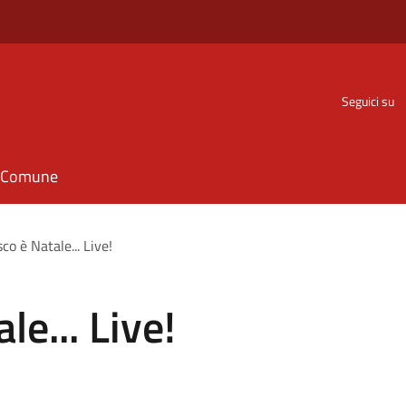
Seguici su
il Comune
co è Natale... Live!
le... Live!