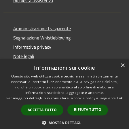
Richiesta assistenza
Amministrazione trasparente
Segnalazione Whistleblowing
Informativa privacy
Note legali
×
Dichiarazione di accessibilità
Informazioni sui cookie
Questo sito web utilizza cookie tecnici e assimilati strettamente
necessari al corretto funzionamento e alla navigazione del sito,
nonché un cookie tecnico analitico al solo fine di elaborare
informazioni statistiche, aggregate e anonime.
RSS
Copyright © 2020 •
Per maggiori dettagli, può consultare la cookie policy al seguente
link
Accessibilità
Comune di Grugliasco •
Privacy
Powered by
Municipium
RIFIUTA TUTTO
ACCETTA TUTTO
Cookie
Mappa del sito
MOSTRA DETTAGLI