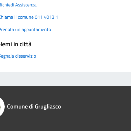
Richiedi Assistenza
Chiama il comune 011 4013 1
Prenota un appuntamento
lemi in città
Segnala disservizio
Comune di Grugliasco