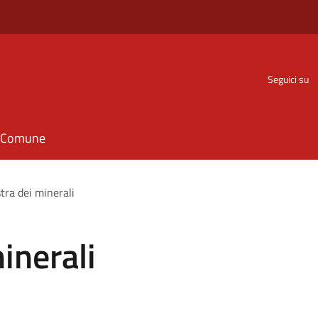
Seguici su
il Comune
tra dei minerali
inerali