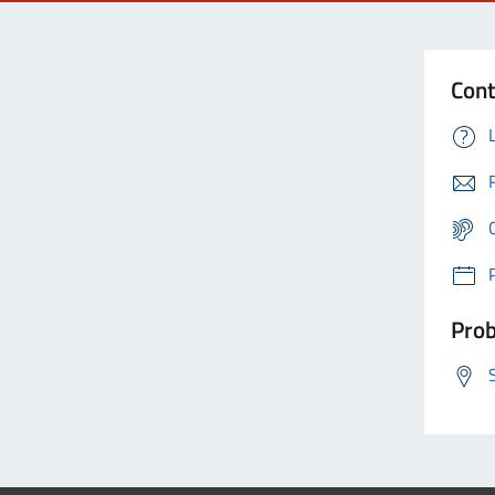
Cont
Prob