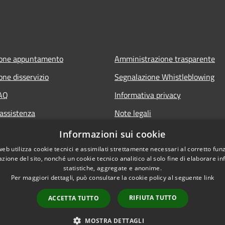
ione appuntamento
Amministrazione trasparente
one disservizio
Segnalazione Whistleblowing
FAQ
Informativa privacy
 assistenza
Note legali
Dichiarazione di accessibilità
Informazioni sui cookie
web utilizza cookie tecnici e assimilati strettamente necessari al corretto fu
azione del sito, nonché un cookie tecnico analitico al solo fine di elaborare i
statistiche, aggregate e anonime.
Per maggiori dettagli, può consultare la cookie policy al seguente
link
RIFIUTA TUTTO
ACCETTA TUTTO
Copyright © 2020 
l sito
MOSTRA DETTAGLI