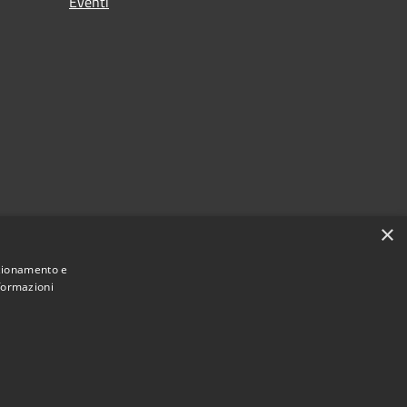
Eventi
×
nzionamento e
nformazioni
• Comune di Grugliasco • Powered by
Municipium