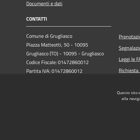
Documenti e dati
CONTATTI
Comune di Grugliasco
Prenotaz
Piazza Matteotti, 50 - 10095
Segnalazi
Grugliasco (TO) - 10095 - Grugliasco
Leggi le 
Codice Fiscale: 01472860012
Richiesta
Partita IVA: 01472860012
PEC:
grugliasco@cert.ruparpiemonte.it
Centralino Unico: 011 40131
Questo sito 
alla navig
RSS
Accessibilità
Privacy
Cookie
Mappa de