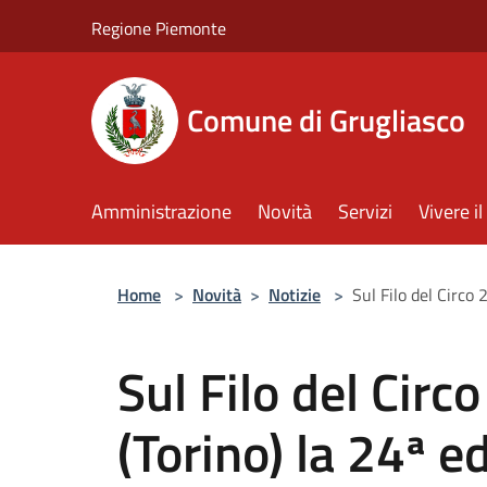
Salta al contenuto principale
Regione Piemonte
Comune di Grugliasco
Amministrazione
Novità
Servizi
Vivere 
Home
>
Novità
>
Notizie
>
Sul Filo del Circo 
Sul Filo del Circ
(Torino) la 24ª e