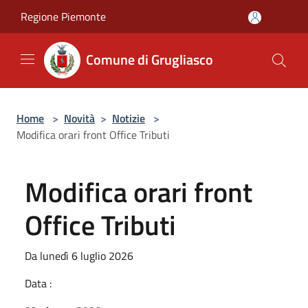
Salta al contenuto principale
Regione Piemonte
Comune di Grugliasco
Home
>
Novità
>
Notizie
>
Modifica orari front Office Tributi
Modifica orari front
Office Tributi
Da lunedì 6 luglio 2026
Data :