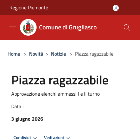
Salta al contenuto principale
Regione Piemonte
Comune di Grugliasco
Home
>
Novità
>
Notizie
>
Piazza ragazzabile
Piazza ragazzabile
Approvazione elenchi ammessi I e II turno
Data :
3 giugno 2026
Condividi
Vedi azioni