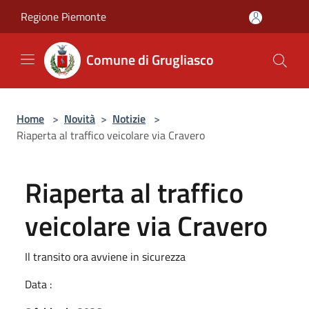
Salta al contenuto principale
Regione Piemonte
Comune di Grugliasco
Home
>
Novità
>
Notizie
>
Riaperta al traffico veicolare via Cravero
Riaperta al traffico
veicolare via Cravero
Il transito ora avviene in sicurezza
Data :