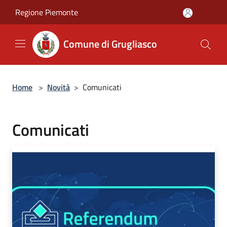
Salta al contenuto principale
Regione Piemonte
Comune di Grugliasco
Home
>
Novità
>
Comunicati
Comunicati