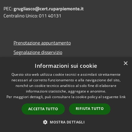
PEC:
grugliasco@cert.ruparpiemonte.it
Centralino Unico: 011 40131
Prenotazione appuntamento
Segnalazione disservizio
Leggi le FAQ
×
Informazioni sui cookie
Richiesta assistenza
Questo sito web utilizza cookie tecnici e assimilati strettamente
necessari al corretto funzionamento e alla navigazione del sito,
nonché un cookie tecnico analitico al solo fine di elaborare
informazioni statistiche, aggregate e anonime.
Per maggiori dettagli, può consultare la cookie policy al seguente
link
Amministrazione trasparente
Segnalazione Whistleblowing
RIFIUTA TUTTO
ACCETTA TUTTO
Informativa privacy
MOSTRA DETTAGLI
Note legali