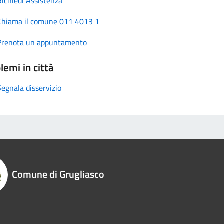
Richiedi Assistenza
Chiama il comune 011 4013 1
Prenota un appuntamento
lemi in città
Segnala disservizio
Comune di Grugliasco