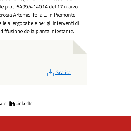
nale prot. 6499/A1401A del 17 marzo
osia Artemisiifolia L. in Piemonte",
le allergopatie e per gli interventi di
 diffusione della pianta infestante.
PDF
Scarica
ram
LinkedIn