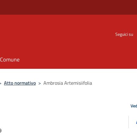
Seguici su
il Comune
>
Atto normativo
>
Ambrosia Artemisiifolia
Ved
9