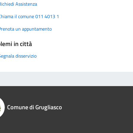
Richiedi Assistenza
Chiama il comune 011 4013 1
Prenota un appuntamento
lemi in città
Segnala disservizio
Comune di Grugliasco