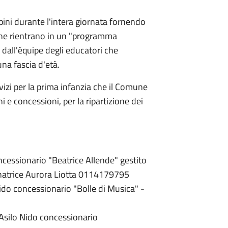
bini durante l'intera giornata fornendo
i che rientrano in un "programma
dall'équipe degli educatori che
una fascia d'età.
rvizi per la prima infanzia che il Comune
 e concessioni, per la ripartizione dei
ncessionario
"
Beatrice Allende
" gestito
inatrice Aurora Liotta 0114179795
Nido concessionario "Bolle di Musica" -
l'Asilo Nido concessionario