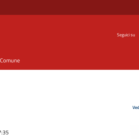
Seguici su
il Comune
Ved
7:35