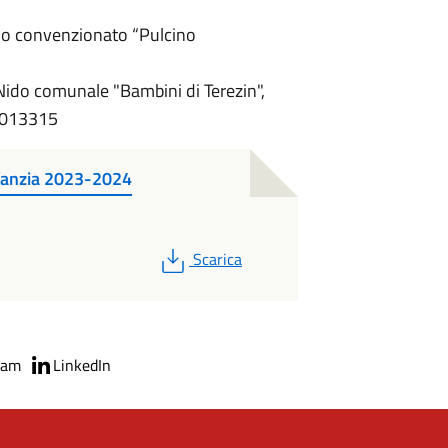
Nido convenzionato “Pulcino
 Nido co
munale
"Bambini di Terezin",
14013315
nfanzia 2023-2024
PDF
Scarica
ram
LinkedIn