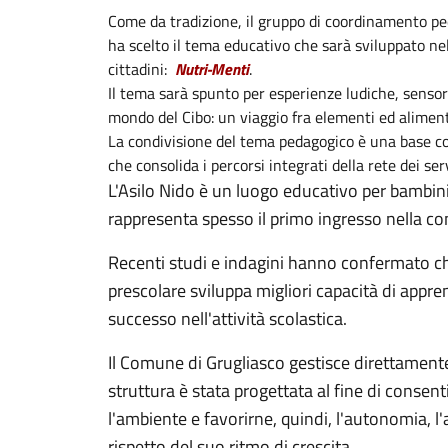
Come da tradizione, il gruppo di coordinamento ped
ha scelto il tema educativo che sarà sviluppato ne
cittadini:
Nutri-Menti
.
Il tema sarà spunto per esperienze ludiche, sensori
mondo del Cibo: un viaggio fra elementi ed aliment
La condivisione del tema pedagogico è una base co
che consolida i percorsi integrati della rete dei serv
L'Asilo Nido è un luogo educativo per bambini 
rappresenta spesso il primo ingresso nella c
Recenti studi e indagini hanno confermato che
prescolare sviluppa migliori capacità di appre
successo nell'attività scolastica.
Il Comune di Grugliasco gestisce direttamente
struttura è stata progettata al fine di consent
l'ambiente e favorirne, quindi, l'autonomia, l
rispetto del suo ritmo di crescita.