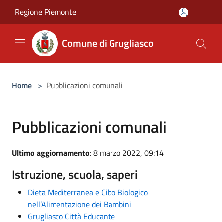
Salta al contenuto principale
Regione Piemonte
Comune di Grugliasco
Home
>
Pubblicazioni comunali
Pubblicazioni comunali
Ultimo aggiornamento
: 8 marzo 2022, 09:14
Istruzione, scuola, saperi
Dieta Mediterranea e Cibo Biologico
nell’Alimentazione dei Bambini
Grugliasco Città Educante