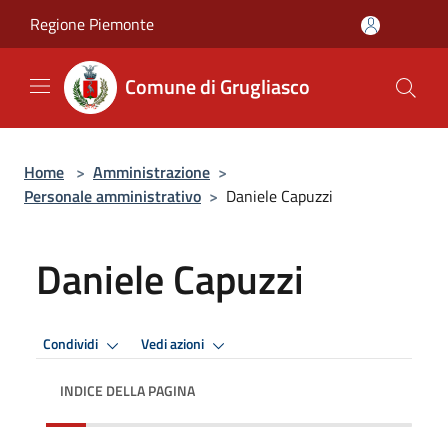
Salta al contenuto principale
Regione Piemonte
Comune di Grugliasco
Home
>
Amministrazione
>
Personale amministrativo
>
Daniele Capuzzi
Daniele Capuzzi
Condividi
Vedi azioni
INDICE DELLA PAGINA