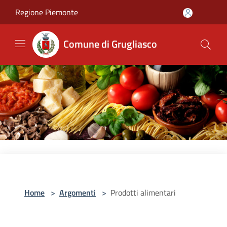
Salta al contenuto principale
Regione Piemonte
Comune di Grugliasco
Home
>
Argomenti
>
Prodotti alimentari