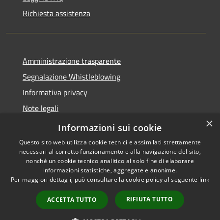
Richiesta assistenza
Amministrazione trasparente
Segnalazione Whistleblowing
Informativa privacy
Note legali
×
Dichiarazione di accessibilità
Informazioni sui cookie
Questo sito web utilizza cookie tecnici e assimilati strettamente
necessari al corretto funzionamento e alla navigazione del sito,
nonché un cookie tecnico analitico al solo fine di elaborare
informazioni statistiche, aggregate e anonime.
RSS
Copyright © 2020 •
Per maggiori dettagli, può consultare la cookie policy al seguente
link
Accessibilità
Comune di Grugliasco •
Privacy
Powered by
Municipium
RIFIUTA TUTTO
ACCETTA TUTTO
Cookie