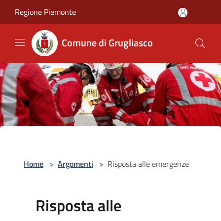
Salta al contenuto principale
Regione Piemonte
Comune di Grugliasco
Home
>
Argomenti
>
Risposta alle emergenze
Risposta alle