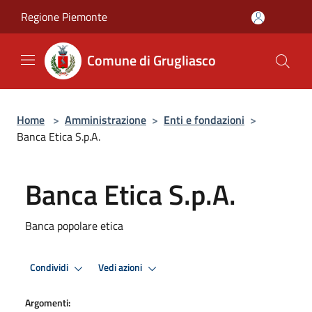
Salta al contenuto principale
Regione Piemonte
Comune di Grugliasco
Home
>
Amministrazione
>
Enti e fondazioni
>
Banca Etica S.p.A.
Banca Etica S.p.A.
Banca popolare etica
Condividi
Vedi azioni
Argomenti: