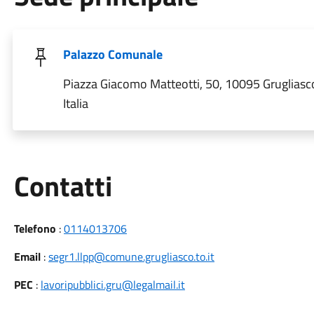
Palazzo Comunale
Piazza Giacomo Matteotti, 50, 10095 Grugliasc
Italia
Utili
Contatti
Telefono
:
0114013706
Email
:
segr1.llpp@comune.grugliasco.to.it
PEC
:
lavoripubblici.gru@legalmail.it