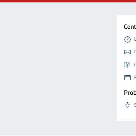
Cont
Prob