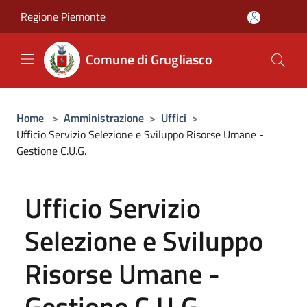
Salta al contenuto principale
Regione Piemonte
Comune di Grugliasco
Home
>
Amministrazione
>
Uffici
>
Ufficio Servizio Selezione e Sviluppo Risorse Umane -
Gestione C.U.G.
Ufficio Servizio
Selezione e Sviluppo
Risorse Umane -
Gestione C.U.G.