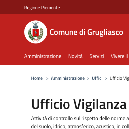
Salta al contenuto principale
Regione Piemonte
Comune di Grugliasco
Amministrazione
Novità
Servizi
Vivere 
Home
>
Amministrazione
>
Uffici
>
Ufficio V
Ufficio Vigilanz
Attività di controllo sul rispetto delle norme 
del suolo, idrico, atmosferico, acustico, in co