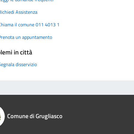
Richiedi Assistenza
Chiama il comune 011 4013 1
Prenota un appuntamento
lemi in città
Segnala disservizio
Comune di Grugliasco