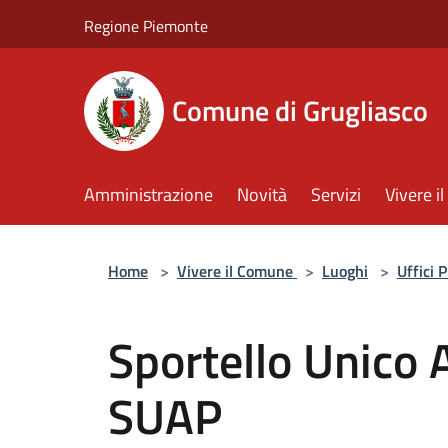
Salta al contenuto principale
Regione Piemonte
Comune di Grugliasco
Amministrazione
Novità
Servizi
Vivere 
Home
>
Vivere il Comune
>
Luoghi
>
Uffici 
Sportello Unico A
SUAP