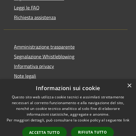
Leggi le FAQ
Richiesta assistenza
Amministrazione trasparente
Segnalazione Whistleblowing
Informativa privacy
Note legali
×
Dichiarazione di accessibilità
Informazioni sui cookie
Questo sito web utilizza cookie tecnici e assimilati strettamente
necessari al corretto funzionamento e alla navigazione del sito,
nonché un cookie tecnico analitico al solo fine di elaborare
informazioni statistiche, aggregate e anonime.
RSS
Copyright © 2020 •
Per maggiori dettagli, può consultare la cookie policy al seguente
link
Accessibilità
Comune di Grugliasco •
Privacy
Powered by
Municipium
RIFIUTA TUTTO
ACCETTA TUTTO