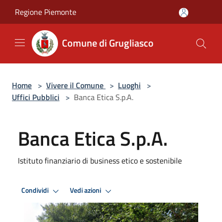
Salta al contenuto principale
Regione Piemonte
Comune di Grugliasco
Home
>
Vivere il Comune
>
Luoghi
>
Uffici Pubblici
>
Banca Etica S.p.A.
Banca Etica S.p.A.
Istituto finanziario di business etico e sostenibile
Condividi
Vedi azioni