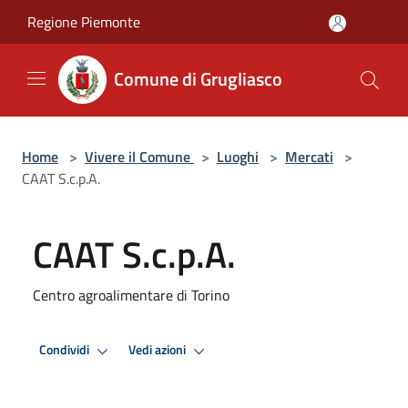
Salta al contenuto principale
Regione Piemonte
Comune di Grugliasco
Home
>
Vivere il Comune
>
Luoghi
>
Mercati
>
CAAT S.c.p.A.
CAAT S.c.p.A.
Centro agroalimentare di Torino
Condividi
Vedi azioni