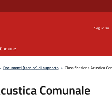
Seguici su
il Comune
>
Documenti (tecnico) di supporto
>
Classificazione Acustica C
Acustica Comunale