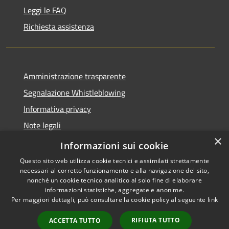
Leggi le FAQ
Richiesta assistenza
Amministrazione trasparente
Segnalazione Whistleblowing
Informativa privacy
Note legali
×
Dichiarazione di accessibilità
Informazioni sui cookie
Questo sito web utilizza cookie tecnici e assimilati strettamente
necessari al corretto funzionamento e alla navigazione del sito,
nonché un cookie tecnico analitico al solo fine di elaborare
informazioni statistiche, aggregate e anonime.
RSS
Copyright © 2020 •
Per maggiori dettagli, può consultare la cookie policy al seguente
link
Accessibilità
Comune di Grugliasco •
Privacy
Powered by
Municipium
RIFIUTA TUTTO
ACCETTA TUTTO