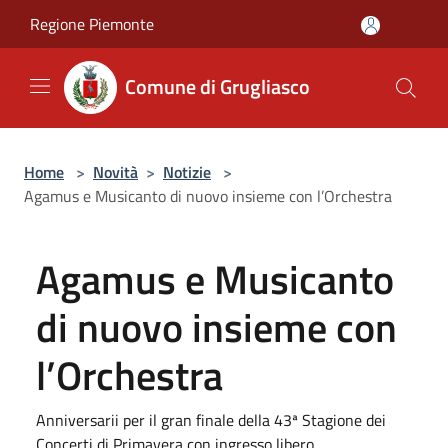
Salta al contenuto principale
Regione Piemonte
Comune di Grugliasco
Home
>
Novità
>
Notizie
>
Agamus e Musicanto di nuovo insieme con l’Orchestra
Agamus e Musicanto
di nuovo insieme con
l’Orchestra
Anniversarii per il gran finale della 43ª Stagione dei
Concerti di Primavera con ingresso libero