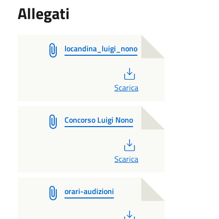
Allegati
locandina_luigi_nono
PDF
Scarica
Concorso Luigi Nono
PDF
Scarica
orari-audizioni
PDF