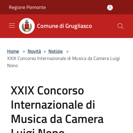
Salta al contenuto principale
Regione Piemonte
Comune di Grugliasco
Home
>
Novità
>
Notizie
>
XXIX Concorso Internazionale di Musica da Camera Luigi
Nono
XXIX Concorso
Internazionale di
Musica da Camera
Luigi Nono