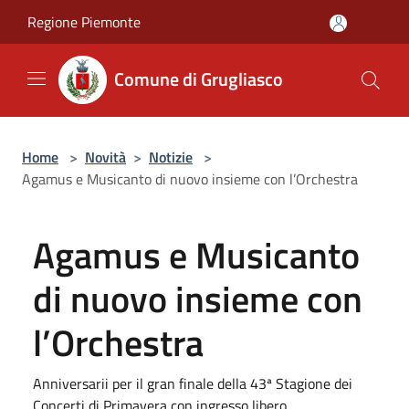
Salta al contenuto principale
Regione Piemonte
Comune di Grugliasco
Home
>
Novità
>
Notizie
>
Agamus e Musicanto di nuovo insieme con l’Orchestra
Agamus e Musicanto
di nuovo insieme con
l’Orchestra
Anniversarii per il gran finale della 43ª Stagione dei
Concerti di Primavera con ingresso libero