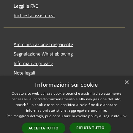
Leggi le FAQ
Richiesta assistenza
Amministrazione trasparente
Segnalazione Whistleblowing
Informativa privacy
Note legali
×
Dichiarazione di accessibilità
Informazioni sui cookie
Questo sito web utilizza cookie tecnici e assimilati strettamente
necessari al corretto funzionamento e alla navigazione del sito,
nonché un cookie tecnico analitico al solo fine di elaborare
informazioni statistiche, aggregate e anonime.
RSS
Copyright © 2020 •
Per maggiori dettagli, può consultare la cookie policy al seguente
link
Accessibilità
Comune di Grugliasco •
Privacy
Powered by
Municipium
RIFIUTA TUTTO
ACCETTA TUTTO