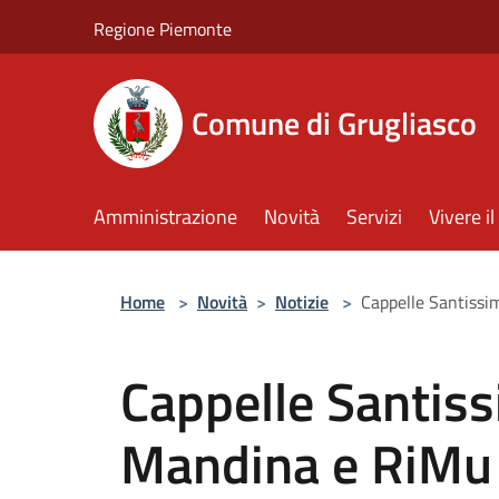
Salta al contenuto principale
Regione Piemonte
Comune di Grugliasco
Amministrazione
Novità
Servizi
Vivere 
Home
>
Novità
>
Notizie
>
Cappelle Santiss
Cappelle Santis
Mandina e RiMu