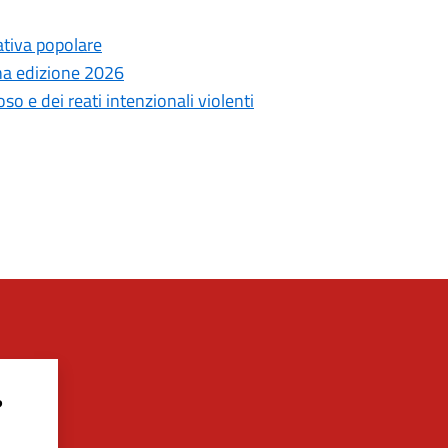
ativa popolare
ana edizione 2026
ioso e dei reati intenzionali violenti
?