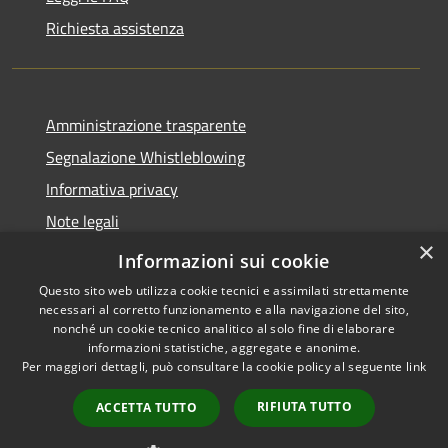
Richiesta assistenza
Amministrazione trasparente
Segnalazione Whistleblowing
Informativa privacy
Note legali
×
Dichiarazione di accessibilità
Informazioni sui cookie
Questo sito web utilizza cookie tecnici e assimilati strettamente
necessari al corretto funzionamento e alla navigazione del sito,
nonché un cookie tecnico analitico al solo fine di elaborare
informazioni statistiche, aggregate e anonime.
RSS
Copyright © 2020 •
Per maggiori dettagli, può consultare la cookie policy al seguente
link
Accessibilità
Comune di Grugliasco •
Privacy
Powered by
Municipium
RIFIUTA TUTTO
ACCETTA TUTTO
Cookie