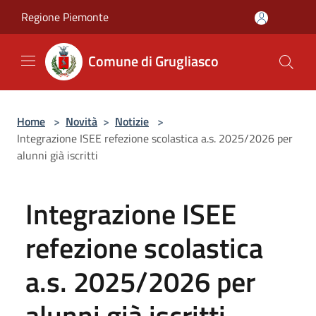
Salta al contenuto principale
Regione Piemonte
Comune di Grugliasco
Home
>
Novità
>
Notizie
>
Integrazione ISEE refezione scolastica a.s. 2025/2026 per
alunni già iscritti
Integrazione ISEE
refezione scolastica
a.s. 2025/2026 per
alunni già iscritti